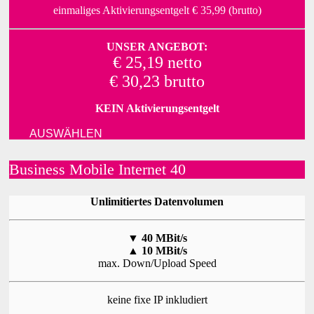
einmaliges Aktivierungsentgelt € 35,99 (brutto)
UNSER ANGEBOT:
€ 25,19 netto
€ 30,23 brutto
KEIN Aktivierungsentgelt
AUSWÄHLEN
Business Mobile Internet 40
Unlimitiertes Datenvolumen
▼
40 MBit/s
▲
10 MBit/s
max. Down/Upload Speed
keine fixe IP inkludiert