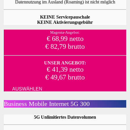
Datennutzung im Ausland (Roaming) ist nicht möglich
KEINE Servicepauschale
KEINE Aktivierungsgebühr
Magenta-Angebot:
€ 68,99 netto
€ 82,79 brutto
UNSER ANGEBOT:
€ 41,39 netto
€ 49,67 brutto
AUSWÄHLEN
Business Mobile Internet 5G 300
5G Unlimitiertes Datenvolumen