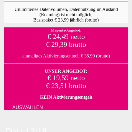
Unlimitiertes Datenvolumen, Datennutzung im Ausland
(Roaming) ist nicht möglich,
Basispaket € 23,99 jährlich (brutto)
Magenta-Angebot:
€ 24,49 netto
€ 29,39 brutto
einmaliges Aktivierungsentgelt € 35,99 (brutto)
UNSER ANGEBOT:
€ 19,59 netto
€ 23,51 brutto
KEIN Aktivierungsentgelt
AUSWÄHLEN
Data 12/18