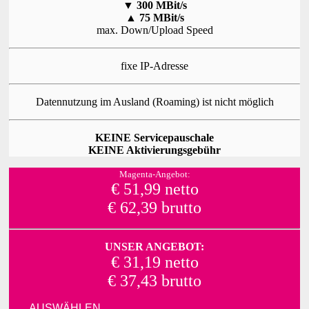
▼
300 MBit/s
▲
75 MBit/s
max. Down/Upload Speed
fixe IP-Adresse
Datennutzung im Ausland (Roaming) ist nicht möglich
KEINE Servicepauschale
KEINE Aktivierungsgebühr
Magenta-Angebot:
€ 51,99 netto
€ 62,39 brutto
UNSER ANGEBOT:
€ 31,19 netto
€ 37,43 brutto
AUSWÄHLEN