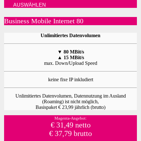
AUSWÄHLEN
Business Mobile Internet 80
Unlimitiertes Datenvolumen
▼
80 MBit/s
▲
15 MBit/s
max. Down/Upload Speed
keine fixe IP inkludiert
Unlimitiertes Datenvolumen, Datennutzung im Ausland
(Roaming) ist nicht möglich,
Basispaket € 23,99 jährlich (brutto)
Magenta-Angebot:
€ 31,49 netto
€ 37,79 brutto