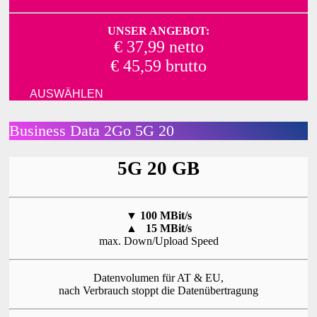
UNSER ANGEBOT:
€ 37,99 netto
€ 45,59 brutto
AUSWÄHLEN
Business Data 2Go 5G 20
5G 20 GB
▼
100 MBit/s
▲
15 MBit/s
max. Down/Upload Speed
Datenvolumen für AT & EU,
nach Verbrauch stoppt die Datenübertragung