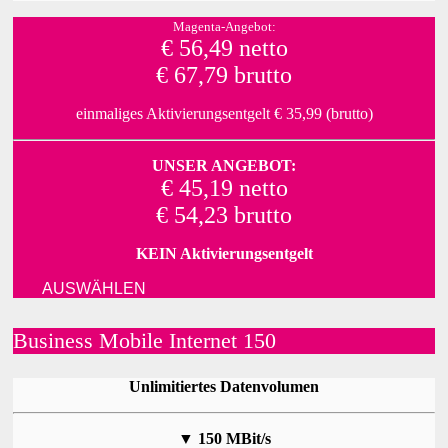
Magenta-Angebot:
€ 56,49 netto
€ 67,79 brutto
einmaliges Aktivierungsentgelt € 35,99 (brutto)
UNSER ANGEBOT:
€ 45,19 netto
€ 54,23 brutto
KEIN Aktivierungsentgelt
AUSWÄHLEN
Business Mobile Internet 150
Unlimitiertes Datenvolumen
▼
150 MBit/s