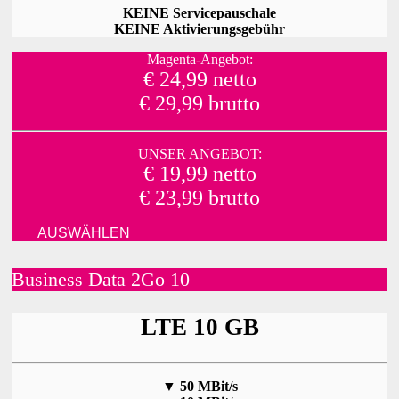
KEINE Servicepauschale
KEINE Aktivierungsgebühr
Magenta-Angebot:
€ 24,99 netto
€ 29,99 brutto
UNSER ANGEBOT:
€ 19,99 netto
€ 23,99 brutto
AUSWÄHLEN
Business Data 2Go 10
LTE 10 GB
▼
50 MBit/s