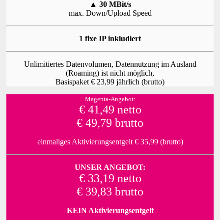
▲
30 MBit/s
max. Down/Upload Speed
1 fixe IP inkludiert
Unlimitiertes Datenvolumen, Datennutzung im Ausland
(Roaming) ist nicht möglich,
Basispaket € 23,99 jährlich (brutto)
Magenta-Angebot:
€ 41,49 netto
€ 49,79 brutto
einmaliges Aktivierungsentgelt € 35,99 (brutto)
UNSER ANGEBOT:
€ 33,19 netto
€ 39,83 brutto
KEIN Aktivierungsentgelt