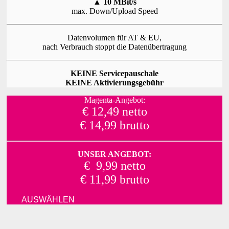
▲
10 MBit/s
max. Down/Upload Speed
Datenvolumen für AT & EU,
nach Verbrauch stoppt die Datenübertragung
KEINE Servicepauschale
KEINE Aktivierungsgebühr
Magenta-Angebot:
€ 12,49 netto
€ 14,99 brutto
UNSER ANGEBOT:
€ 9,99 netto
€ 11,99 brutto
AUSWÄHLEN