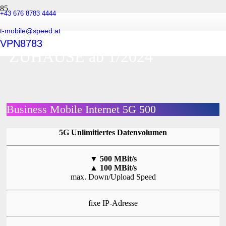
+43 676 8783 4444
t-mobile@speed.at
Tarife INTERNET für
VPN8783
ZUHAUSE ab 1/2024
Business Mobile Internet 5G 500
5G Unlimitiertes Datenvolumen
▼
500 MBit/s
▲
100 MBit/s
max. Down/Upload Speed
fixe IP-Adresse