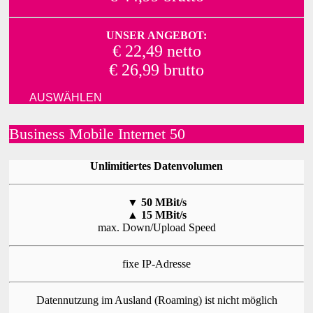
UNSER ANGEBOT:
€ 22,49 netto
€ 26,99 brutto
AUSWÄHLEN
Business Mobile Internet 50
Unlimitiertes Datenvolumen
▼
50 MBit/s
▲
15 MBit/s
max. Down/Upload Speed
fixe IP-Adresse
Datennutzung im Ausland (Roaming) ist nicht möglich