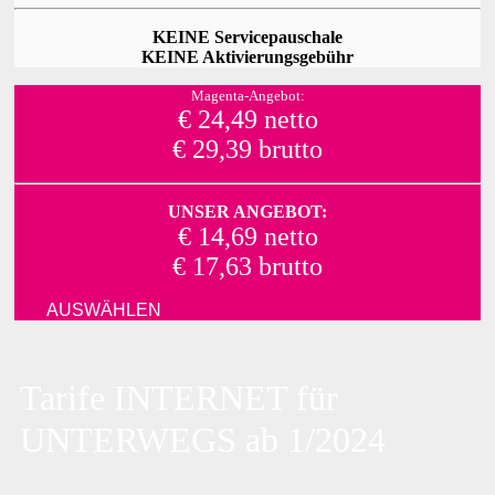
KEINE Servicepauschale
KEINE Aktivierungsgebühr
Magenta-Angebot:
€ 24,49 netto
€ 29,39 brutto
UNSER ANGEBOT:
€ 14,69 netto
€ 17,63 brutto
AUSWÄHLEN
Tarife INTERNET für
UNTERWEGS ab 1/2024